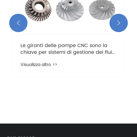
Parti personalizzate in acciaio


inossidabile MIM-420
Visualizza altro >>