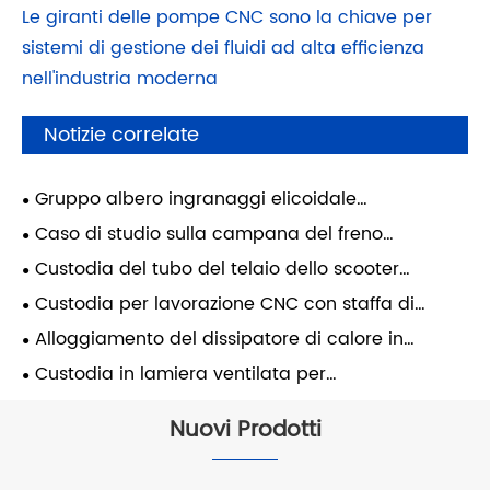
Le giranti delle pompe CNC sono la chiave per
sistemi di gestione dei fluidi ad alta efficienza
nell'industria moderna
Notizie correlate
Gruppo albero ingranaggi elicoidale
personalizzato per sistemi di trasmissione
Caso di studio sulla campana del freno
industriali
(progetto nel Regno Unito)
Custodia del tubo del telaio dello scooter
elettrico: come abbiamo migliorato la resistenza
Custodia per lavorazione CNC con staffa di
strutturale utilizzando un processo integrato di
precisione in acciaio inossidabile - Sistema di
Alloggiamento del dissipatore di calore in
fusione e forgiatura
turbina a gas
alluminio pressofuso
Custodia in lamiera ventilata per
apparecchiature industriali
Nuovi Prodotti