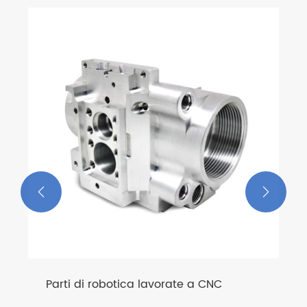


CNC
Alloggiamenti per sensori
personalizzati