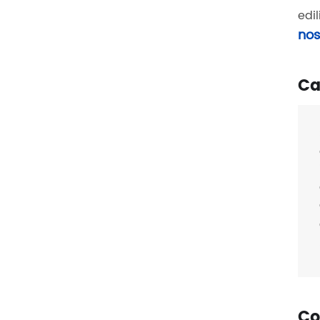
edi
nos
Ca
Co