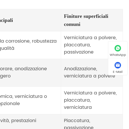
Finiture superficiali
cipali
comuni
Verniciatura a polvere,
lla corrosione, robustezza
placcatura,
qualità
passivazione
WhatsApp
vorare, anodizzazione
Anodizzazione,
E-Mail
ggero
verniciatura a polvere
Verniciatura a polvere,
mica, verniciatura o
placcatura,
opzionale
verniciatura
vità, prestazioni
Placcatura,
passivazione