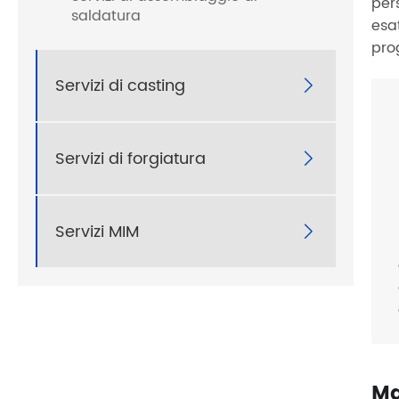
per
saldatura
esa
prog
Servizi di casting

Servizi di forgiatura

Servizi MIM

Ma