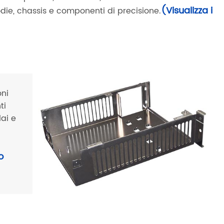
(Visualizza i
todie, chassis e componenti di precisione.
oni
ti
lai e
o