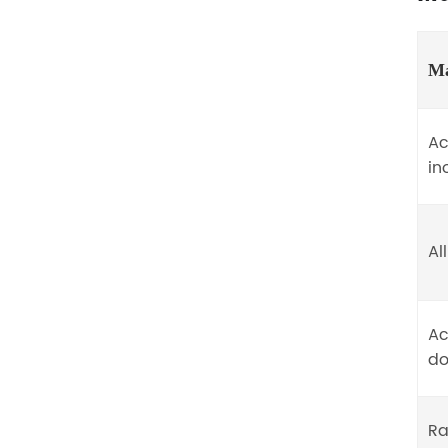
Ma
Ac
in
Al
Ac
do
R