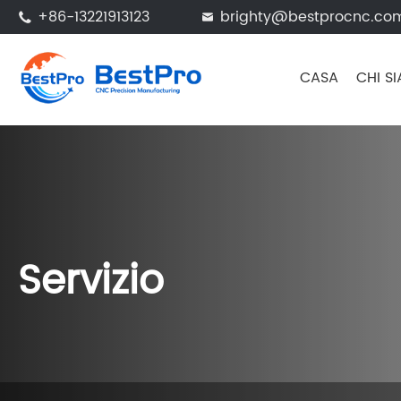
+86-13221913123
brighty@bestprocnc.co


CASA
CHI S
Servizio