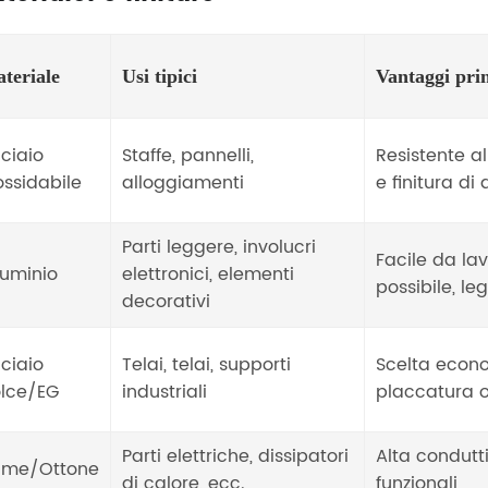
teriale
Usi tipici
Vantaggi prin
ciaio
Staffe, pannelli,
Resistente a
ossidabile
alloggiamenti
e finitura di 
Parti leggere, involucri
Facile da la
luminio
elettronici, elementi
possibile, le
decorativi
ciaio
Telai, telai, supporti
Scelta econo
lce/EG
industriali
placcatura 
Parti elettriche, dissipatori
Alta condutti
ame/Ottone
di calore, ecc.
funzionali