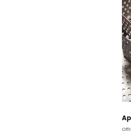
Ap
Offr