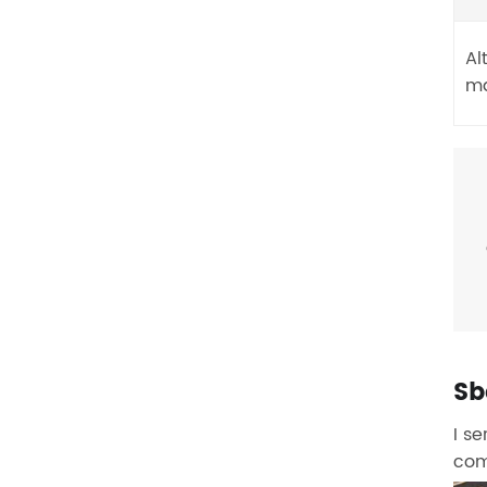
Al
ma
Sb
I se
com