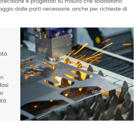
 precisione e progettati su misura che soddisfano
ggio dalle parti necessarie, anche per richieste di
lità
un
fasi
no
ità