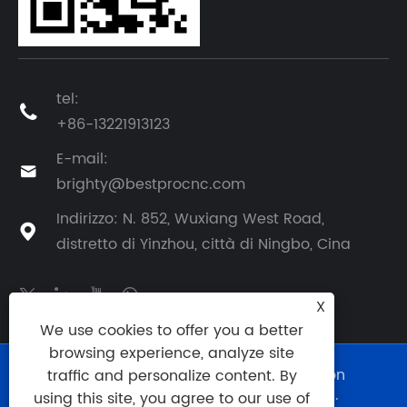
tel:

+86-13221913123
E-mail:

brighty@bestprocnc.com
Indirizzo: N. 852, Wuxiang West Road,

distretto di Yinzhou, città di Ningbo, Cina
X
We use cookies to offer you a better
browsing experience, analyze site
Copyright © 2025 BestPro (Ningbo) Precision
traffic and personalize content. By
Manufacturing Co., Ltd. Tutti i diritti riservati.
using this site, you agree to our use of