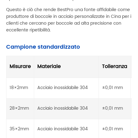
Questo è ciò che rende BestPro una fonte affidabile come
produttore di boccole in acciaio personalizzate in Cina per i
clienti che cercano per boccole ad alta precisione con
eccellente ripetibilità.
Campione standardizzato
F
Misurare
Materiale
Tolleranza
s
Lu
18×2mm
Acciaio inossidabile 304
±0,01 mm
s
Lu
28×2mm
Acciaio inossidabile 304
±0,01 mm
s
Lu
35×2mm
Acciaio inossidabile 304
±0,01 mm
s