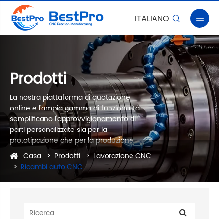
ITALIANO


Prodotti
La nostra piattaforma di quotazione
online e l'ampia gamma di funzionalità
semplificano l'approvvigionamento di
parti personalizzate sia per la
prototipazione che per la produzione
Casa
Prodotti
Lavorazione CNC
Ricambi auto CNC