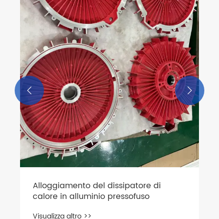
Parti in lamiera con assieme


Visualizza altro >>