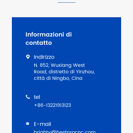
Informazioni di
contatto
Indirizzo

N. 852, Wuxiang West
Road, distretto di Yinzhou,
città di Ningbo, Cina
tel

+86-13221913123
E-mail

brighty@bestprocnc.com