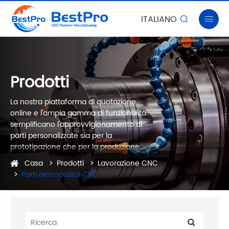
ITALIANO


Prodotti
La nostra piattaforma di quotazione
online e l'ampia gamma di funzionalità
semplificano l'approvvigionamento di
parti personalizzate sia per la
prototipazione che per la produzione
Casa
Prodotti
Lavorazione CNC
Parti aerospaziali CNC