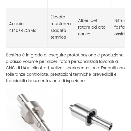
Elevata
Alberi del
Nitruraz
Acciaio
resistenza,
rotore ad alto
fosfataz
4140/42CrMo
stabilità
carico
ossido 
termica
BestPro è in grado di eseguire prototipazione e produzione
a basso volume per alberi rotori personalizzati lavorati a
CNC di UAV, elicotteri, velivoli sperimentali ecc. Eseguiti con
tolleranze controllate, prestazioni termiche prevedibili e
tracciabili documentazione di ispezione.