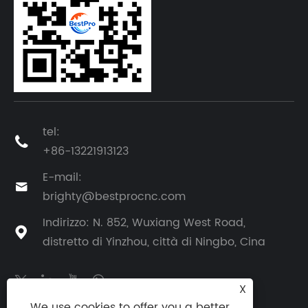
tel:

+86-13221913123
E-mail:

brighty@bestprocnc.com
Indirizzo: N. 852, Wuxiang West Road,

distretto di Yinzhou, città di Ningbo, Cina
X
We use cookies to offer you a better