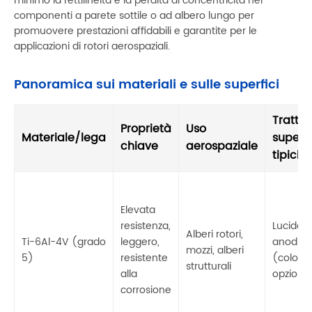
minimo la rettilineità e la perdita di concentricità nei
componenti a parete sottile o ad albero lungo per
promuovere prestazioni affidabili e garantite per le
applicazioni di rotori aerospaziali.
Panoramica sui materiali e sulle superfici
Tratta
Proprietà
Uso
Materiale/lega
superfi
chiave
aerospaziale
tipici
Elevata
resistenza,
Lucidatu
Alberi rotori,
Ti-6Al-4V (grado
leggero,
anodizz
mozzi, alberi
5)
resistente
(colore
strutturali
alla
opziona
corrosione